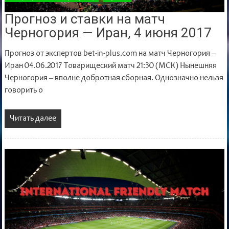
Прогноз и ставки на матч
Черногория — Иран, 4 июня 2017
Прогноз от экспертов bet-in-plus.com на матч Черногория –
Иран 04.06.2017 Товарищеский матч 21:30 (МСК) Нынешняя
Черногория – вполне добротная сборная. Однозначно нельзя
говорить о
Читать далее