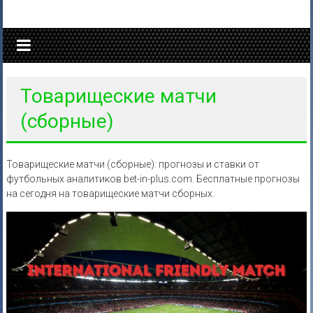
Перейти
к
содержимому
Товарищеские матчи
(сборные)
Товарищеские матчи (сборные): прогнозы и ставки от
футбольных аналитиков bet-in-plus.com. Бесплатные прогнозы
на сегодня на товарищеские матчи сборных.