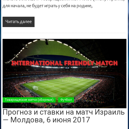
для начала, не будет играть у себя на родине,
Читать далее
Товарищеские матчи (сборные)
Футбол
Прогноз и ставки на матч Израиль
— Молдова, 6 июня 2017