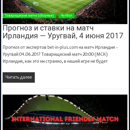
Товарищеские матчи (сборные)
Футбол
Прогноз и ставки на матч
Ирландия — Уругвай, 4 июня 2017
Прогноз от экспертов bet-in-plus.com на матч Ирландия –
Уругвай 04.06.2017 Товарищеский матч 20:00 (МСК)
Ирландия, как это ни странно, в нашей игре не будет
Читать далее