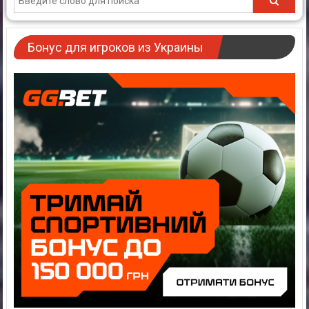
Бонус для игроков из Украины