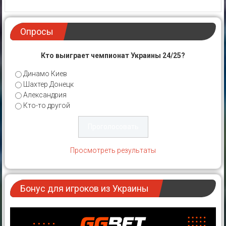
Опросы
Кто выиграет чемпионат Украины 24/25?
Динамо Киев
Шахтер Донецк
Александрия
Кто-то другой
Просмотреть результаты
Бонус для игроков из Украины