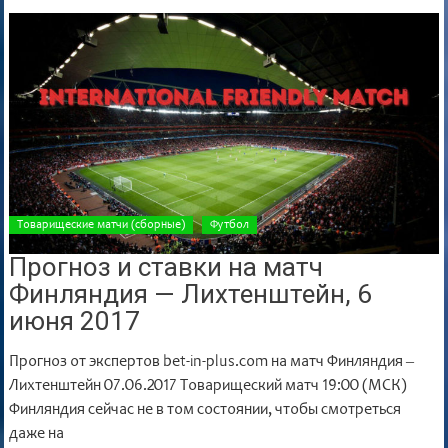
Товарищеские матчи (сборные)
Футбол
Прогноз и ставки на матч
Финляндия — Лихтенштейн, 6
июня 2017
Прогноз от экспертов bet-in-plus.com на матч Финляндия –
Лихтенштейн 07.06.2017 Товарищеский матч 19:00 (МСК)
Финляндия сейчас не в том состоянии, чтобы смотреться
даже на