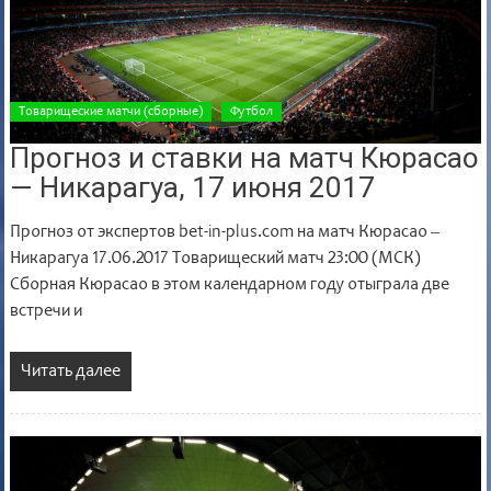
Товарищеские матчи (сборные)
Футбол
Прогноз и ставки на матч Кюрасао
— Никарагуа, 17 июня 2017
Прогноз от экспертов bet-in-plus.com на матч Кюрасао –
Никарагуа 17.06.2017 Товарищеский матч 23:00 (МСК)
Сборная Кюрасао в этом календарном году отыграла две
встречи и
Читать далее