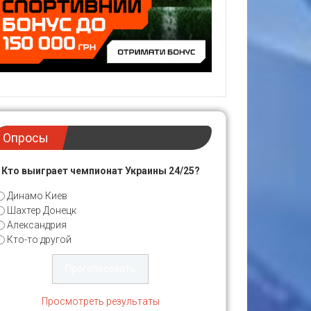
Опросы
Кто выиграет чемпионат Украины 24/25?
Динамо Киев
Шахтер Донецк
Александрия
Кто-то другой
Просмотреть результаты