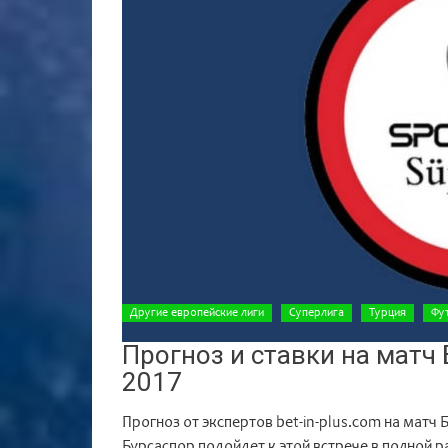
Другие европейские лиги
Суперлига
Турция
Фу
Прогноз и ставки на матч
2017
Прогноз от экспертов bet-in-plus.com на матч
Бурсаспор подойдет к этой встрече в полной 