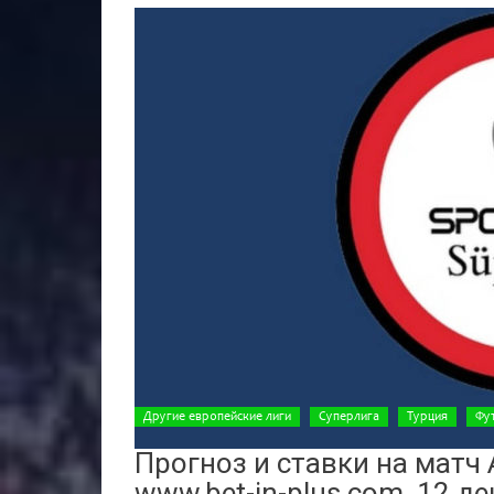
Другие европейские лиги
Суперлига
Турция
Фу
Прогноз и ставки на матч
www.bet-in-plus.com, 12 д