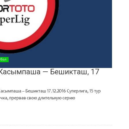
тбол
ч Касымпаша — Бешикташ, 17
Касымпаша – Бешикташ 17.12.2016 Суперлига, 15 тур
очка, прервав свою длительную серию