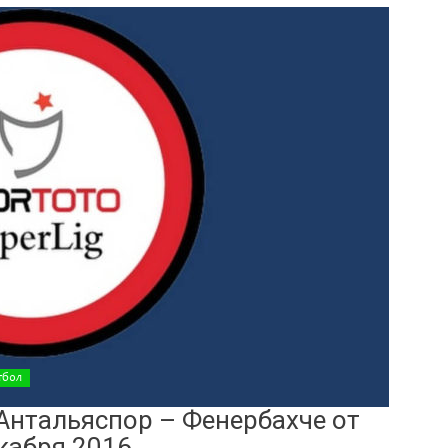
тбол
 Антальяспор – Фенербахче от
екабря 2016