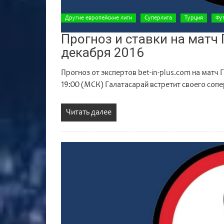
Другие европейские лиги
Суперлига
Турция
Фу
Прогноз и ставки на матч
декабря 2016
Прогноз от экспертов bet-in-plus.com на матч Г
19:00 (МСК) Галатасарай встретит своего соп
Читать далее