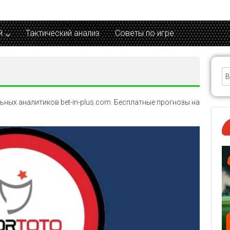
й
Тактический анализ
Советы по игре
ьных аналитиков bet-in-plus.com. Бесплатные прогнозы на