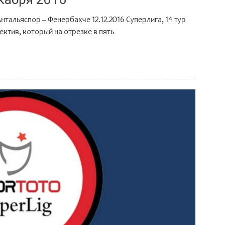
Антальяспор – Фенербахче 12.12.2016 Суперлига, 14 тур
ктив, который на отрезке в пять