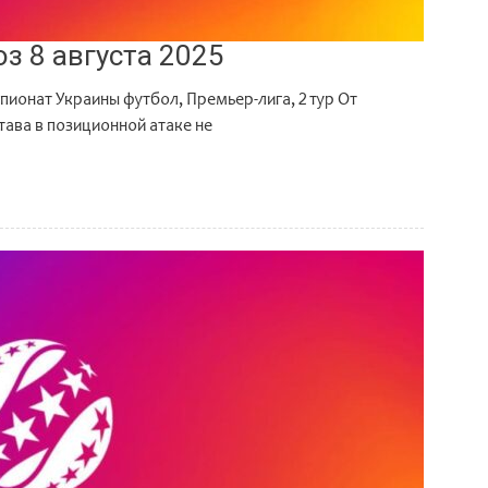
з 8 августа 2025
мпионат Украины футбол, Премьер-лига, 2 тур От
тава в позиционной атаке не