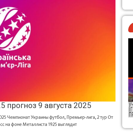
5 прогноз 9 августа 2025
2025 Чемпионат Украины футбол, Премьер-лига, 2 тур От
сс на фоне Металлиста 1925 выглядит