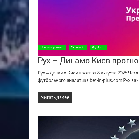
Премьер-лига
Украина
Футбол
Рух – Динамо Киев прогно
Рух – Динамо Киев прогноз 8 августа 2025 Чем
футбольного аналитика bet-in-plus.com Рух за
Читать далее