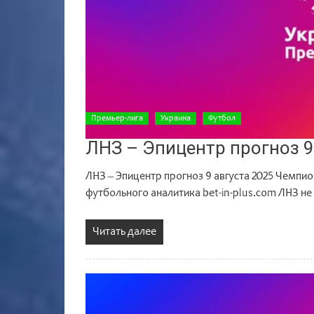
Премьер-лига
Украина
Футбол
ЛНЗ – Эпицентр прогноз 9
ЛНЗ – Эпицентр прогноз 9 августа 2025 Чемпио
футбольного аналитика bet-in-plus.com ЛНЗ н
Читать далее