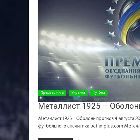
Премьер-лига
Украина
Футбол
Металлист 1925 – Оболонь
Металлист 1925 – Оболонь прогноз 4 августа 2
футбольного аналитика bet-in-plus.com Металл