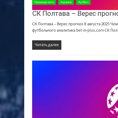
Премьер-лига
Украина
Футбол
СК Полтава – Верес прогно
СК Полтава – Верес прогноз 8 августа 2025 Че
футбольного аналитика bet-in-plus.com СК Пол
Читать далее