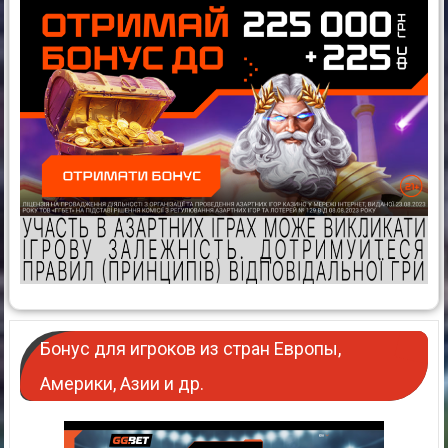
Бонус для игроков из стран Европы,
Америки, Азии и др.