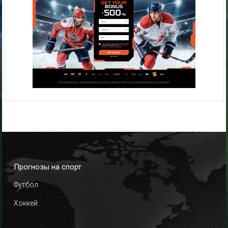
Прогнозы на спорт
Футбол
Хоккей