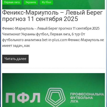
Первая лига
Украина
Футбол
Феникс-Мариуполь – Левый Берег
прогноз 11 сентября 2025
Феникс-Мариуполь – Левый Берег прогноз 11 сентября 2025
Чемпионат Украины футбол, Первая лига, 6 тур От
футбольного аналитика bet-in-plus.com Феникс-Мариуполь не
имеет задач, как
Читать далее