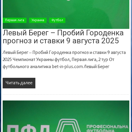
Первая лига
Украина
Футбол
Левый Берег – Пробий Городенка
прогноз и ставки 9 августа 2025
Левый Берег – Пробий Городенка прогноз и ставки 9 августа
2025 Чемпионат Украины футбол, Первая лига, 2 тур От
футбольного аналитика bet-in-plus.com Левый Берег
Читать далее