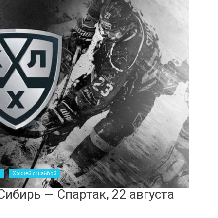
я
Хоккей c шайбой
Сибирь — Спартак, 22 августа