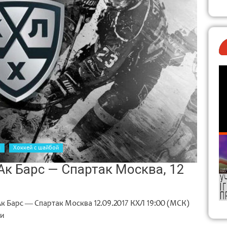
я
Хоккей c шайбой
Ак Барс — Спартак Москва, 12
 Ак Барс — Спартак Москва 12.09.2017 КХЛ 19:00 (МСК)
чи