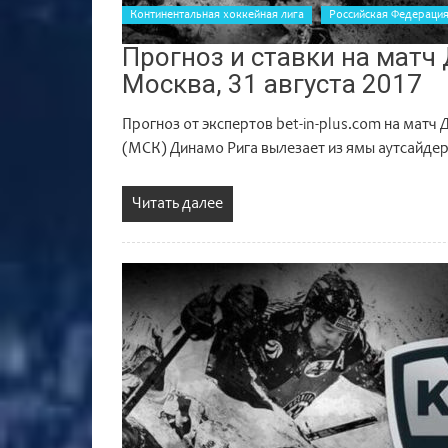
Континентальная хоккейная лига
Российская Федераци
Прогноз и ставки на матч
Москва, 31 августа 2017
Прогноз от экспертов bet-in-plus.com на матч
(МСК) Динамо Рига вылезает из ямы аутсайдер
Читать далее