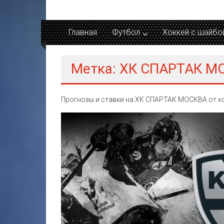
Перейти
к
содержимому
Главная
Футбол
Хоккей c шайбо
Метка: ХК СПАРТАК М
Прогнозы и ставки на ХК СПАРТАК МОСКВА от хок