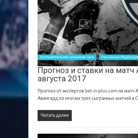
Континентальная хоккейная лига
Российская Федераци
Прогноз и ставки на матч
августа 2017
Прогноз от экспертов bet-in-plus.com на матч
Авангард по итогам трех сыгранных матчей в 
Читать далее