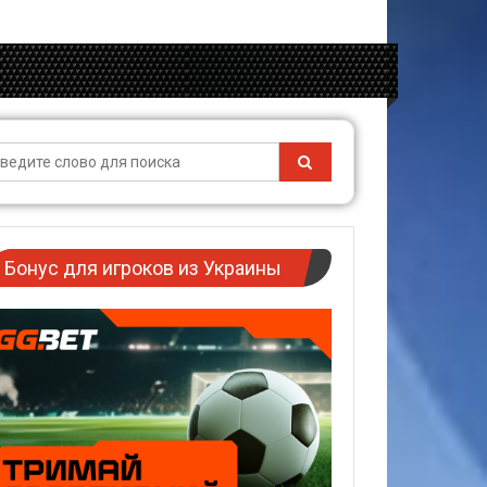
Бонус для игроков из Украины