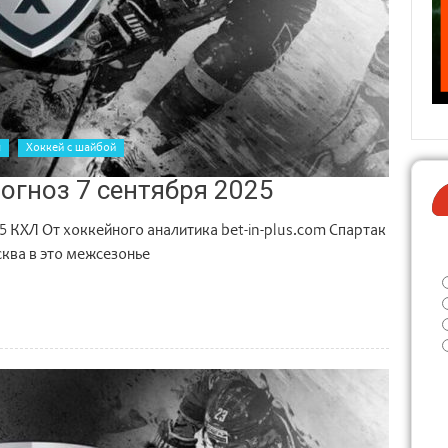
я
Хоккей c шайбой
огноз 7 сентября 2025
5 КХЛ От хоккейного аналитика bet-in-plus.com Спартак
ква в это межсезонье