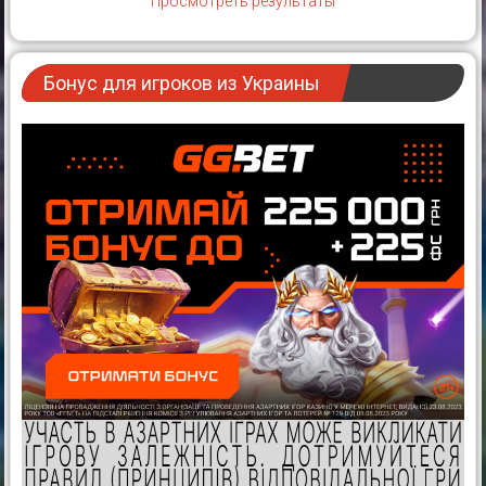
Просмотреть результаты
Бонус для игроков из Украины