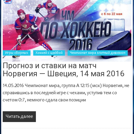
Игры сборных
Хоккей c шайбой
Чемпионат мира элитный дивизион
Прогноз и ставки на матч
Норвегия — Швеция, 14 мая 2016
14.05.2016 Чемпионат мира, группа А 12:15 (мск) Норвегия, не
справившись в последней игре с чехами, уступив тем со
счетом 0:7, немного сдала свои позиции
Читать далее