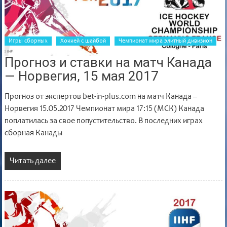
Игры сборных
Хоккей c шайбой
Чемпионат мира элитный дивизион
Прогноз и ставки на матч Канада
— Норвегия, 15 мая 2017
Прогноз от экспертов bet-in-plus.com на матч Канада –
Норвегия 15.05.2017 Чемпионат мира 17:15 (МСК) Канада
поплатилась за свое попустительство. В последних играх
сборная Канады
Читать далее