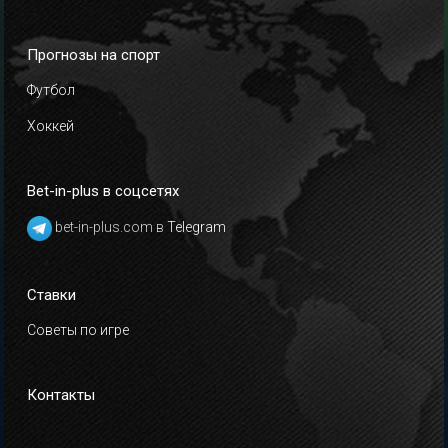
Прогнозы на спорт
Футбол
Хоккей
Bet-in-plus в соцсетях
bet-in-plus.com в
Telegram
Ставки
Советы по игре
Контакты