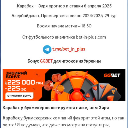
Карабах – Зиря прогноз и ставки 6 апреля 2025
Азербайджан, Премьер-лига сезон 2024/2025, 29 тур
Время начала матча – 18:30
От футбольного аналитика bet-in-plus.com
t.me/bet_in_plus
Бонус
GGBET
для игроков из Украины
Карабах у букмекеров котируется ниже, чем Зиря
Карабах
у букмекерских компаний фаворит этой игры, но так
ли это? Я не думаю, что даже несмотря на статус игры,