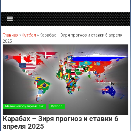
Перейти
к
содержимому
Главная
»
Футбол
»
Карабах – Зиря прогноз и ставки 6 апреля
2025
Матчи непопулярных лиг
Футбол
Карабах – Зиря прогноз и ставки 6
апреля 2025