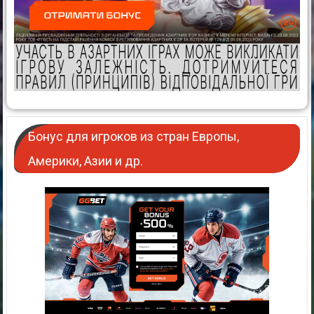
Бонус для игроков из стран Европы,
Америки, Азии и др.