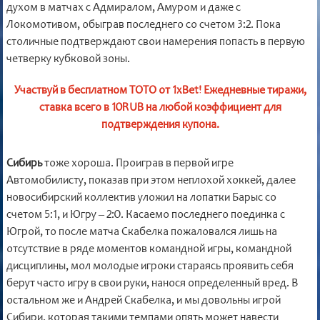
духом в матчах с Адмиралом, Амуром и даже с
Локомотивом, обыграв последнего со счетом 3:2. Пока
столичные подтверждают свои намерения попасть в первую
четверку кубковой зоны.
Участвуй в бесплатном ТОТО от 1xBet! Ежедневные тиражи,
ставка всего в 10RUB на любой коэффициент для
подтверждения купона.
Сибирь
тоже хороша. Проиграв в первой игре
Автомобилисту, показав при этом неплохой хоккей, далее
новосибирский коллектив уложил на лопатки Барыс со
счетом 5:1, и Югру – 2:0. Касаемо последнего поединка с
Югрой, то после матча Скабелка пожаловался лишь на
отсутствие в ряде моментов командной игры, командной
дисциплины, мол молодые игроки стараясь проявить себя
берут часто игру в свои руки, нанося определенный вред. В
остальном же и Андрей Скабелка, и мы довольны игрой
Сибири, которая такими темпами опять может навести