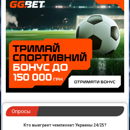
Опросы
Кто выиграет чемпионат Украины 24/25?