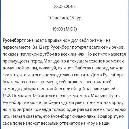
28.05.2016
Типпелига, 13 тур
19:00 (МСК)
Русенборг
пока идет в привычном для себя ритме – на
первом месте. За 12 игр Русенборг потерял всего семь очков,
показав неплохой футбол во всех линиях. Но вот что касается
преимуществ перед Мольде, то в текущем сезоне кроме как
домашней арены, пожалуй, их и нет. Забегая наперед можно
сказать, что и этого вполне должно хватить. Дома Русенборг
был неплох во все времена, сейчас же за шесть матчей
команда добыла шесть побед при общей разнице мячей –
14:2. Помогает 12-й игрок и в очных матчах с Мольде. Пусть
Русенборг не может победить дома уже в трех матчах кряду,
но и проиграла команда только один раз за восемь последних
игр. Нельзя сказать, что Русенборг сильно явный фаворит, но
свое поле наложит весомый отпечаток на игру и наши