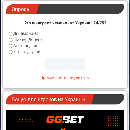
Опросы
Кто выиграет чемпионат Украины 24/25?
Динамо Киев
Шахтер Донецк
Александрия
Кто-то другой
Просмотреть результаты
Бонус для игроков из Украины