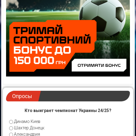
Опросы
Кто выиграет чемпионат Украины 24/25?
Динамо Киев
Шахтер Донецк
Александрия