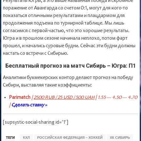
Результаты Югры, а это выше названная победа и скромное
поражение от Авангарда со счетом 0:1, могут для кого-то
показаться отличными результатами и плацдармом для
продолжения подъема по турнирной таблице. Мы лишь
согласимся с первой частью, что это хорошие результаты.
Югра и в прошлом сезоне начинала неплохо, потом фарт
прошел, и начались суровые будни. Сейчас эти будни должны
настать со встречи с Сибирью.
Бесплатный прогноз на матч Сибирь – Югра: П1
Аналитики букмекерских контор делают прогноз на победу
Сибири, выставляя такие коэффициенты:
Parimatch
|
2500 RUB / 25 USD / 500 UAH
| 1.55 — 4.50 — 4.70
|
Сделать ставку »
[supsystic-social-sharing id=’1′]
ТЕГИ
КХЛ
РОССИЙСКАЯ ФЕДЕРАЦИЯ – ХОККЕЙ
ХК СИБИРЬ