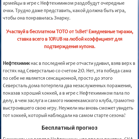
армейцы в игре с Нефтехимиком раздобудут очередные
очки. Трудно даже представить, какой должна быть игра,
чтобы она понравилась Знарку.
Участвуй в бесплатном ТОТО от 1xBet! Ежедневные тиражи,
ставка всего в 10RUB на любой коэффициент для
подтверждения купона.
Нефтехимик
нас в последней игре отчасти удивил, взяв верх в
гостях над Северсталью со счетом 2:0. Нет, эта победа сама
по себе не является сенсационной, просто до этого
Северсталь дома потерпела два незаслуженных поражения,
показав хороший хоккей, а в игре с Нефтехимиком пала по
делу, в чем заслуга и самого нижнекамского клуба, грамотно
выстроившего свою игру. Неужели мы вновь сможет увидеть
тот хоккей, который наблюдали на самом старте сезона?
Бесплатный прогноз