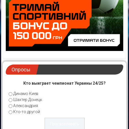
Опросы
Кто выиграет чемпионат Украины 24/25?
Динамо Киев
Шахтер Донецк
Александрия
Кто-то другой