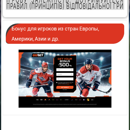
Бонус для игроков из стран Европы,
Америки, Азии и др.