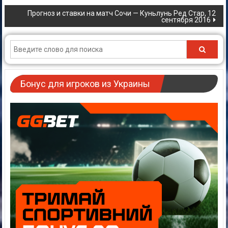
Прогноз и ставки на матч Сочи — Куньлунь Ред Стар, 12
сентября 2016
Бонус для игроков из Украины