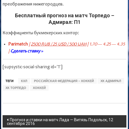
преображения нижегородцев.
Бесплатный прогноз на матч Торпедо –
Адмирал: П1
Коэффициенты букмекерских контор:
Parimatch
|
2500 RUB / 25 USD / 500 UAH
| 1.70 — 4.25 — 4.35
|
Сделать ставку »
[supsystic-social-sharing id=’1′]
ТЕГИ
КХЛ
РОССИЙСКАЯ ФЕДЕРАЦИЯ – ХОККЕЙ
ХК АДМИРАЛ
ХК ТОРПЕДО
ХОККЕЙ
Навигация
Прогноз и ставки на матч Лада — Витязь Подольск, 12
по
сентября 2016
записям