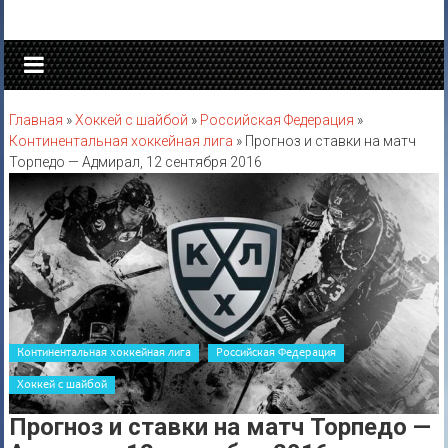
Перейти
к
содержимому
Главная
»
Хоккей c шайбой
»
Российская Федерация
»
Континентальная хоккейная лига
»
Прогноз и ставки на матч
Торпедо — Адмирал, 12 сентября 2016
Континентальная хоккейная лига
Российская Федерация
Хоккей c шайбой
Прогноз и ставки на матч Торпедо —