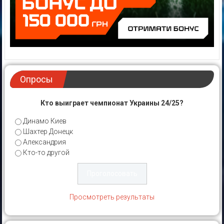
Опросы
Кто выиграет чемпионат Украины 24/25?
Динамо Киев
Шахтер Донецк
Александрия
Кто-то другой
Просмотреть результаты