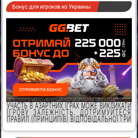
Бонус для игроков из Украины