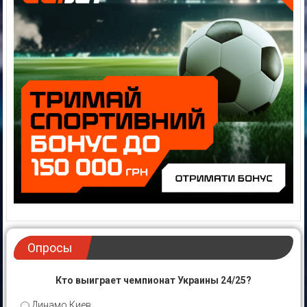
Опросы
Кто выиграет чемпионат Украины 24/25?
Динамо Киев