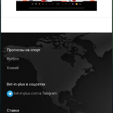
Прогнозы на спорт
Футбол
Хоккей
Bet-in-plus в соцсетях
bet-in-plus.com в
Telegram
Ставки