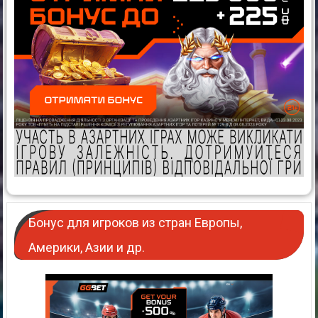
Бонус для игроков из стран Европы,
Америки, Азии и др.