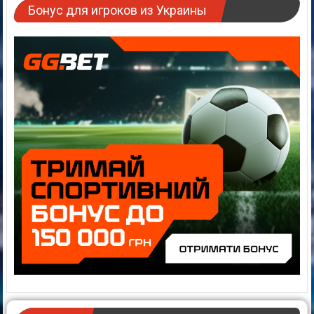
Бонус для игроков из Украины