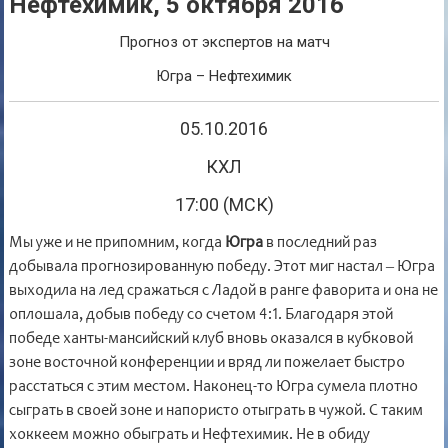
Нефтехимик, 5 октября 2016
Прогноз от экспертов на матч
Югра – Нефтехимик
05.10.2016
КХЛ
17:00 (МСК)
Мы уже и не припомним, когда
Югра
в последний раз
добывала прогнозированную победу. Этот миг настал – Югра
выходила на лед сражаться с Ладой в ранге фаворита и она не
оплошала, добыв победу со счетом 4:1. Благодаря этой
победе ханты-мансийский клуб вновь оказался в кубковой
зоне восточной конференции и вряд ли пожелает быстро
расстаться с этим местом. Наконец-то Югра сумела плотно
сыграть в своей зоне и напористо отыграть в чужой. С таким
хоккеем можно обыграть и Нефтехимик. Не в обиду