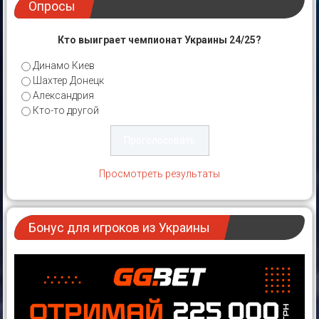
Опросы
Кто выиграет чемпионат Украины 24/25?
Динамо Киев
Шахтер Донецк
Александрия
Кто-то другой
Просмотреть результаты
Бонус для игроков из Украины