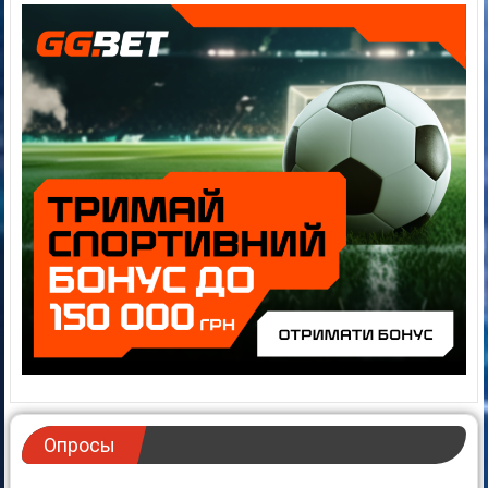
Опросы