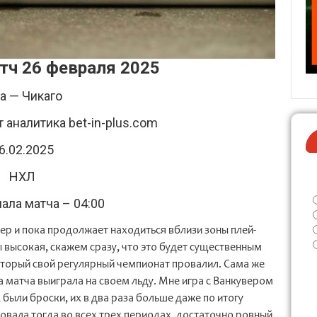
атч 26 февраля 2025
а — Чикаго
т аналитика bet-in-plus.com
6.02.2025
НХЛ
ала матча – 04:00
р и пока продолжает находиться вблизи зоны плей-
высокая, скажем сразу, что это будет существенным
который свой регулярный чемпионат провалил. Сама же
 матча выиграла на своем льду. Мне игра с Ванкувером
 были броски, их в два раза больше даже по итогу
вала тогда во всех трех периодах, достаточно ровный