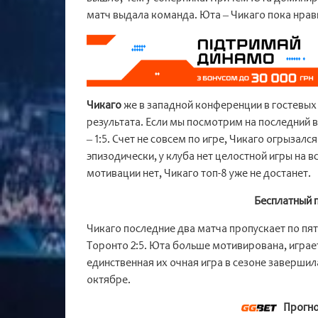
матч выдала команда. Юта – Чикаго пока нрави
Чикаго
же в западной конференции в гостевых 
результата. Если мы посмотрим на последний 
– 1:5. Счет не совсем по игре, Чикаго огрызалс
эпизодически, у клуба нет целостной игры на вс
мотивации нет, Чикаго топ-8 уже не достанет.
Бесплатный 
Чикаго последние два матча пропускает по пя
Торонто 2:5. Юта больше мотивирована, играе
единственная их очная игра в сезоне завершила
октябре.
Прогноз