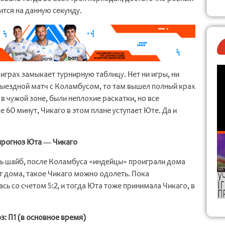
тся на данную секунду.
играх замыкает турнирную таблицу. Нет ни игры, ни
выездной матч с Коламбусом, то там вышел полный крах
я в чужой зоне, были неплохие раскатки, но все
е 60 минут, Чикаго в этом плане уступает Юте. Да и
прогноз Юта — Чикаго
ть шайб, после Коламбуса «индейцы» проиграли дома
т дома, такое Чикаго можно одолеть. Пока
сь со счетом 5:2, и тогда Юта тоже принимала Чикаго, в
: П1 (в основное время)