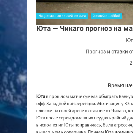
Национальная хоккейная лига
Хоккей c шайбой
Юта — Чикаго прогноз на м
Ют
Прогноз и ставки о
2
Время нач
Юта
в прошлом матче сумела обыграть Ванкуве
офф Западной конференции. Мотивация у Юты 
плюсом на своей арене в отличие от Чикаго, 
Юта после серии домашних неудач крайний два
в исполнении Юты понравилась, была агрессия,
вышло, чем у соперника. Причем Юта доминиро