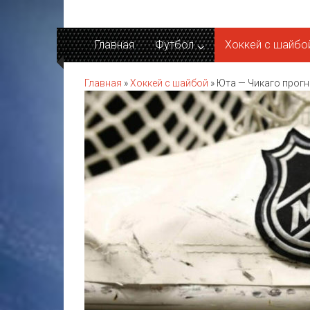
Перейти
к
содержимому
Главная
Футбол
Хоккей c шайбо
Главная
»
Хоккей c шайбой
»
Юта — Чикаго прогн