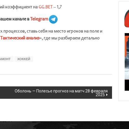
кий коэффициент на
GG.BET
– 1,7
нашем канале в
Telegram
 процессов, ставь себя на место игроков на поле и
«
Тактический анализ
», где мы разбираем детально
МАМОНТ
ХОККЕЙ
Оболонь — Полесье прогноз на матч 28 февраля
2025