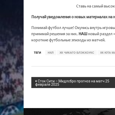
Ставь на самый высо
Получай уведомления о новых материалах на 
Понимай футбол лучше! Окунись внутрь игровых
принимай решения за них.
НАШ
новый раздел 
короткие футбольные эпизоды из матчей.
ТЕГИ
НХЛ
ХК ЧИКАГО БЛЭКХОУКС
ХК ЮТА 
Навигация
Сток Сити – Мидлсбро прогноз на матч 25
по
февраля 2025
записям