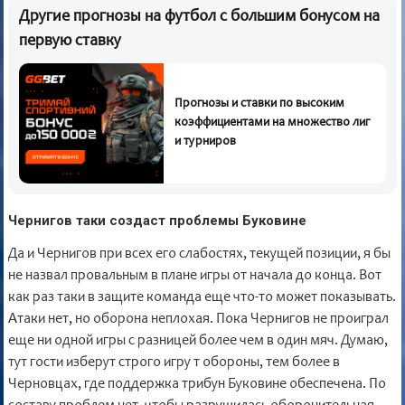
Другие прогнозы на футбол с большим бонусом на
первую ставку
Прогнозы и ставки по высоким
коэффициентами на множество лиг
и турниров
Чернигов таки создаст проблемы Буковине
Да и Чернигов при всех его слабостях, текущей позиции, я бы
не назвал провальным в плане игры от начала до конца. Вот
как раз таки в защите команда еще что-то может показывать.
Атаки нет, но оборона неплохая. Пока Чернигов не проиграл
еще ни одной игры с разницей более чем в один мяч. Думаю,
тут гости изберут строго игру т обороны, тем более в
Черновцах, где поддержка трибун Буковине обеспечена. По