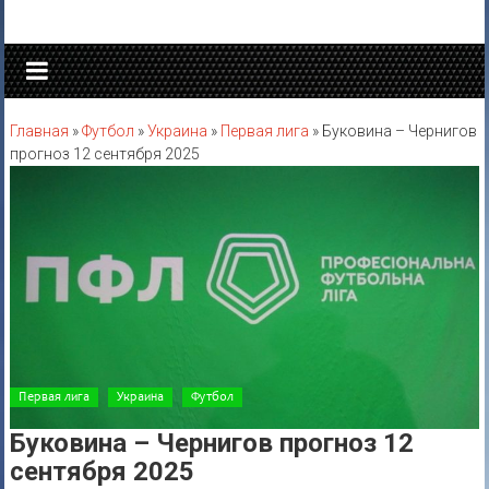
Перейти
к
содержимому
Главная
»
Футбол
»
Украина
»
Первая лига
»
Буковина – Чернигов
прогноз 12 сентября 2025
Первая лига
Украина
Футбол
Буковина – Чернигов прогноз 12
сентября 2025