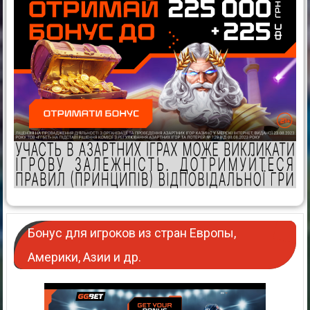
Бонус для игроков из стран Европы,
Америки, Азии и др.