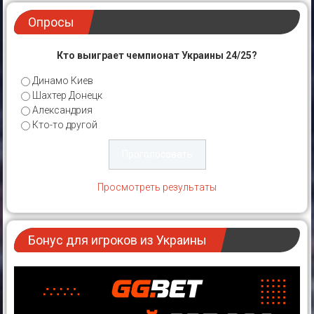
Опросы
Кто выиграет чемпионат Украины 24/25?
Динамо Киев
Шахтер Донецк
Александрия
Кто-то другой
Просмотреть результаты
Бонус для игроков из Украины