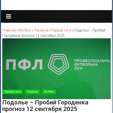
Перейти
к
содержимому
Главная
»
Футбол
»
Украина
»
Первая лига
»
Подолье – Пробий
Городенка прогноз 12 сентября 2025
Первая лига
Украина
Футбол
Подолье – Пробий Городенка
прогноз 12 сентября 2025