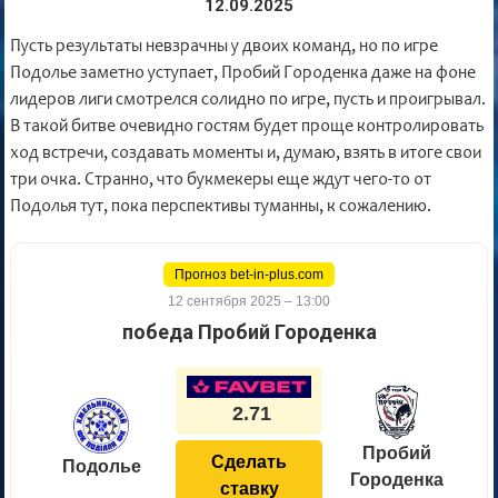
12.09.2025
Пусть результаты невзрачны у двоих команд, но по игре
Подолье заметно уступает, Пробий Городенка даже на фоне
лидеров лиги смотрелся солидно по игре, пусть и проигрывал.
В такой битве очевидно гостям будет проще контролировать
ход встречи, создавать моменты и, думаю, взять в итоге свои
три очка. Странно, что букмекеры еще ждут чего-то от
Подолья тут, пока перспективы туманны, к сожалению.
Прогноз bet-in-plus.com
12 сентября 2025 – 13:00
победа Пробий Городенка
2.71
Пробий
Сделать
Подолье
Городенка
ставку