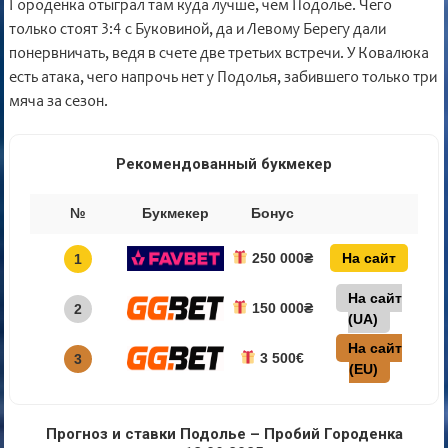
Городенка отыграл там куда лучше, чем Подолье. Чего
только стоят 3:4 с Буковиной, да и Левому Берегу дали
понервничать, ведя в счете две третьих встречи. У Ковалюка
есть атака, чего напрочь нет у Подолья, забившего только три
мяча за сезон.
Рекомендованный букмекер
№
Букмекер
Бонус
250 000₴
На сайт
1
На сайт
150 000₴
2
(UA)
На сайт
3 500€
3
(EU)
Прогноз и ставки Подолье – Пробий Городенка