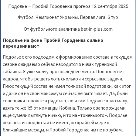
Подолье – Пробий Городенка прогноз 12 сентября 2025
Футбол. Чемпионат Украины. Первая лига. 6 тур
От футбольного аналитика bet-in-plus.com
Подолье на фоне Пробий Городенка сильно
переоценивают
Подолье с его подходом к формированию состава в текущем
сезоне ожидаемо сейчас находится в низах турнирной
таблицы. Я уже молчу про последнее место. Попросту нет
кадров, чтобы решать хоть сколько ли серьезные задачи.
Плюс текущий состав не имел толковой подготовки, как итог
и даже он на свой максимум сейчас не вытягивает. Да, были
соперники топовые в ряде игр, но и там Подолье дало маху,
взять те же 1:5 от команды Кобина. Только с запорожцами
еще сумели вытянуть ничью, и то на «тоненького». Подолье
перспектив подняться не имеет, по крайней мере в
ближайшие месяцы, и Пробий Городенка им не по зубам.